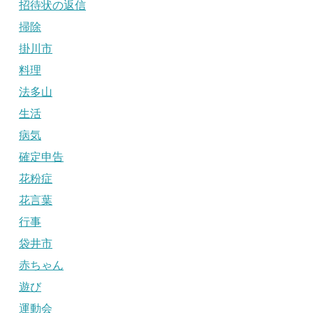
招待状の返信
掃除
掛川市
料理
法多山
生活
病気
確定申告
花粉症
花言葉
行事
袋井市
赤ちゃん
遊び
運動会