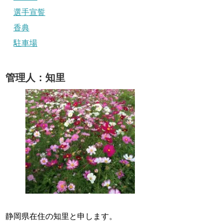
選手宣誓
香典
駐車場
管理人：知里
静岡県在住の知里と申します。