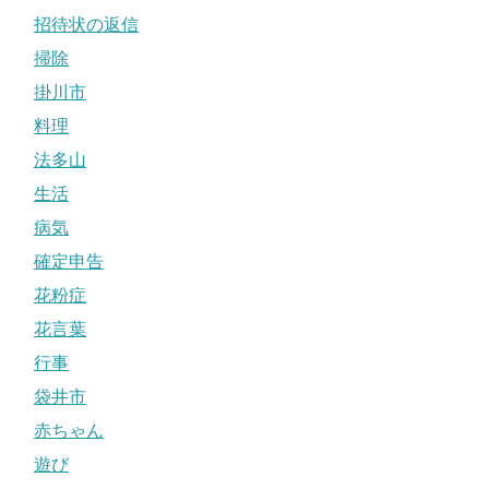
招待状の返信
掃除
掛川市
料理
法多山
生活
病気
確定申告
花粉症
花言葉
行事
袋井市
赤ちゃん
遊び