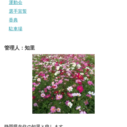
運動会
選手宣誓
香典
駐車場
管理人：知里
静岡県在住の知里と申します。