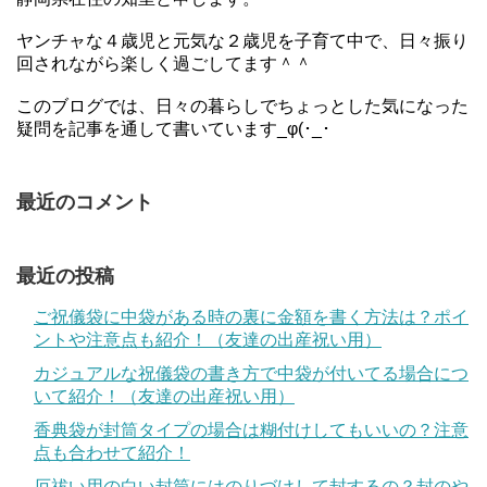
ヤンチャな４歳児と元気な２歳児を子育て中で、日々振り
回されながら楽しく過ごしてます＾＾
このブログでは、日々の暮らしでちょっとした気になった
疑問を記事を通して書いています_φ(･_･
最近のコメント
最近の投稿
ご祝儀袋に中袋がある時の裏に金額を書く方法は？ポイ
ントや注意点も紹介！（友達の出産祝い用）
カジュアルな祝儀袋の書き方で中袋が付いてる場合につ
いて紹介！（友達の出産祝い用）
香典袋が封筒タイプの場合は糊付けしてもいいの？注意
点も合わせて紹介！
厄祓い用の白い封筒にはのりづけして封するの？封のや