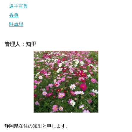
選手宣誓
香典
駐車場
管理人：知里
静岡県在住の知里と申します。