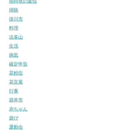
招待状の返信
掃除
掛川市
料理
法多山
生活
病気
確定申告
花粉症
花言葉
行事
袋井市
赤ちゃん
遊び
運動会