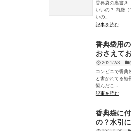
香典袋の裏書き
いいの？ 内袋
いの...
記事を読む
香典袋用
おさえてお
2021/2/3
コンビニで香典
と書かれてる短
悩んだこ...
記事を読む
香典袋に
の？水引