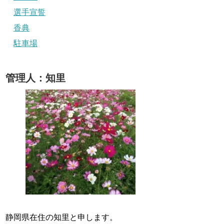
選手宣誓
香典
駐車場
管理人：知里
静岡県在住の知里と申します。