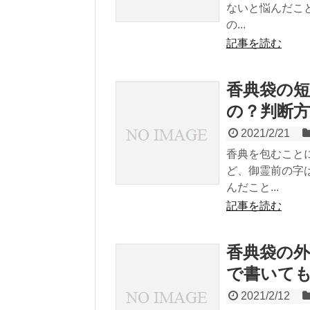
ないと悩んだこ
の...
記事を読む
香典袋の
の？判断方
2021/2/21
香典を包むこと
ど、御霊前の字
んだこと...
記事を読む
香典袋の
で書いて
2021/2/12