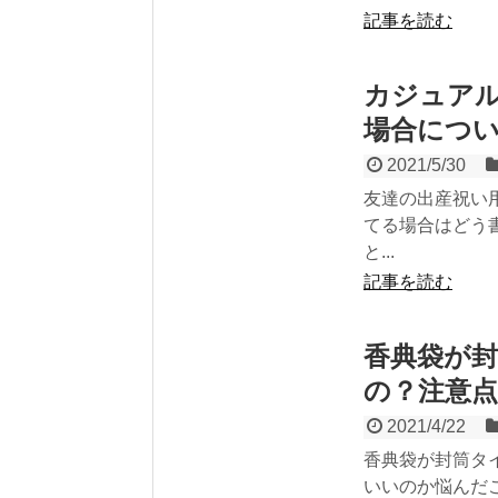
記事を読む
カジュア
場合につ
2021/5/30
友達の出産祝い
てる場合はどう
と...
記事を読む
香典袋が
の？注意
2021/4/22
香典袋が封筒タ
いいのか悩んだ