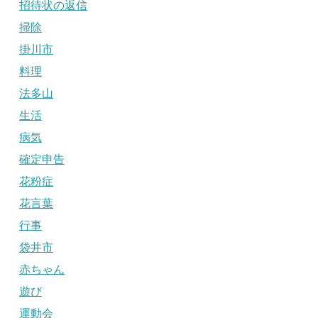
招待状の返信
掃除
掛川市
料理
法多山
生活
病気
確定申告
花粉症
花言葉
行事
袋井市
赤ちゃん
遊び
運動会