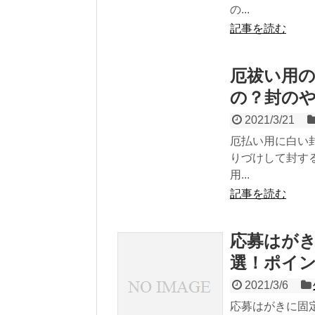
の...
記事を読む
厄祓い用
の？封の
2021/3/21
厄払い用に白い
りづけして封す
用...
記事を読む
応募はがき
選！ポイ
2021/3/6
応募はがきに固