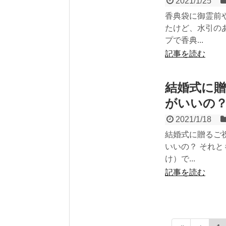
2021/1/25
香典袋に御霊前
たけど、水引の
プで香典...
記事を読む
結婚式に
がいいの
2021/1/18
結婚式に贈るご
いいの？ それ
け）で...
記事を読む