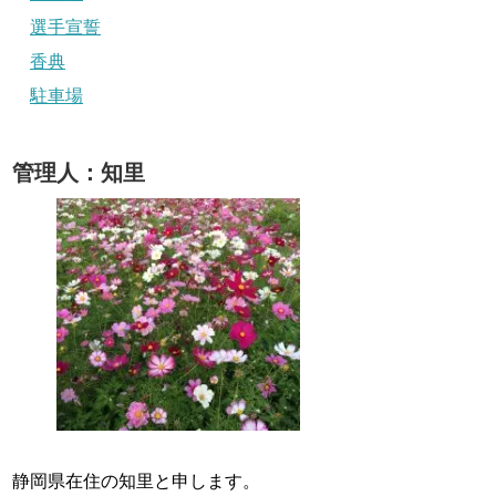
選手宣誓
香典
駐車場
管理人：知里
静岡県在住の知里と申します。