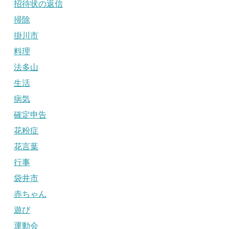
招待状の返信
掃除
掛川市
料理
法多山
生活
病気
確定申告
花粉症
花言葉
行事
袋井市
赤ちゃん
遊び
運動会