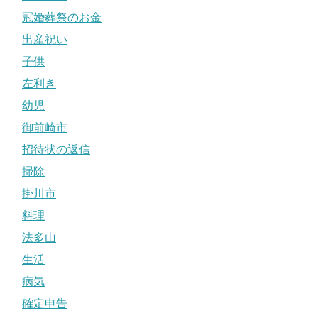
冠婚葬祭のお金
出産祝い
子供
左利き
幼児
御前崎市
招待状の返信
掃除
掛川市
料理
法多山
生活
病気
確定申告