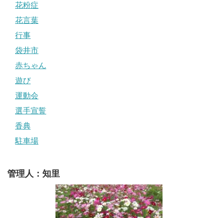
花粉症
花言葉
行事
袋井市
赤ちゃん
遊び
運動会
選手宣誓
香典
駐車場
管理人：知里