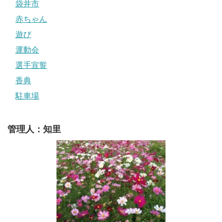
袋井市
赤ちゃん
遊び
運動会
選手宣誓
香典
駐車場
管理人：知里