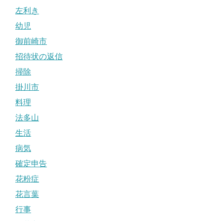
左利き
幼児
御前崎市
招待状の返信
掃除
掛川市
料理
法多山
生活
病気
確定申告
花粉症
花言葉
行事