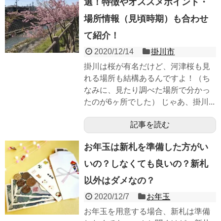
選！特徴やオススメポイント・
場所情報（見頃時期）も合わせ
て紹介！
2020/12/14
掛川市
掛川は桜が有名だけど、河津桜も見
れる場所も結構あるんですよ！（ち
なみに、見たり調べた場所で分かっ
たのが6ヶ所でした） じゃあ、掛川...
記事を読む
お年玉は新札を準備した方がい
いの？しなくても良いの？新札
以外はダメなの？
2020/12/7
お年玉
お年玉を用意する場合、新札は準備