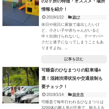
の2ヶ所の特徴・オススメ・場所
情報を紹介！
2019/1/22
遊び
休日や祝日に家族で遠出したいけ
ど、小さい子や赤ちゃんがいると
中々出掛けられないし、テーマパー
クだと迷子になってしまうこともあ
りますよね。...
記事を読む
可睡斎のひなまつりの駐車場4
選！混雑渋滞状況や交通規制も
要チェック！
2019/1/14
袋井市
可睡斎で毎年行われるひなまつりは
3200体の雛人形が圧巻で、観る人を