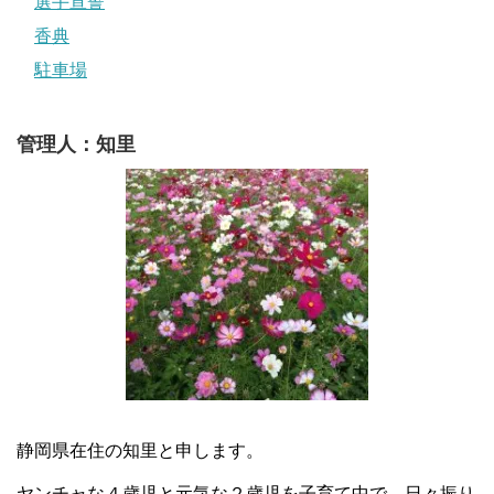
選手宣誓
香典
駐車場
管理人：知里
静岡県在住の知里と申します。
ヤンチャな４歳児と元気な２歳児を子育て中で、日々振り