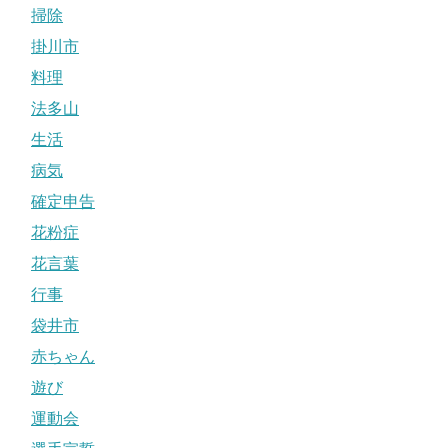
掃除
掛川市
料理
法多山
生活
病気
確定申告
花粉症
花言葉
行事
袋井市
赤ちゃん
遊び
運動会