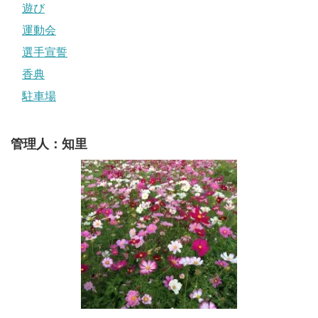
遊び
運動会
選手宣誓
香典
駐車場
管理人：知里