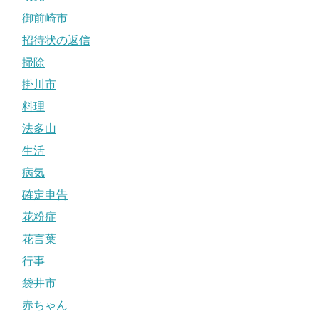
御前崎市
招待状の返信
掃除
掛川市
料理
法多山
生活
病気
確定申告
花粉症
花言葉
行事
袋井市
赤ちゃん