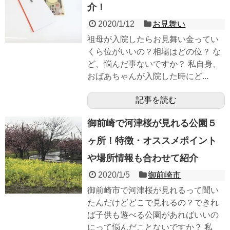
介！
2020/1/12
お見舞い
祖母が入院したらお見舞い金ってい
くら位がいいの？相場はどの位？ な
ど、悩んだ事ないですか？ 私自身、
おばあちゃんが入院した時にど...
記事を読む
御前崎で河津桜が見れる公園５
ヶ所！特徴・オススメポイント
や場所情報も合わせて紹介
2020/1/5
御前崎市
御前崎市で河津桜が見れるって聞い
たんだけどどこで見れるの？できれ
ば子供も遊べる公園があればいいの
にって悩んだことないですか？ 私