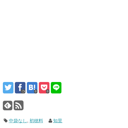
0
0
中袋なし
,
初穂料
知里