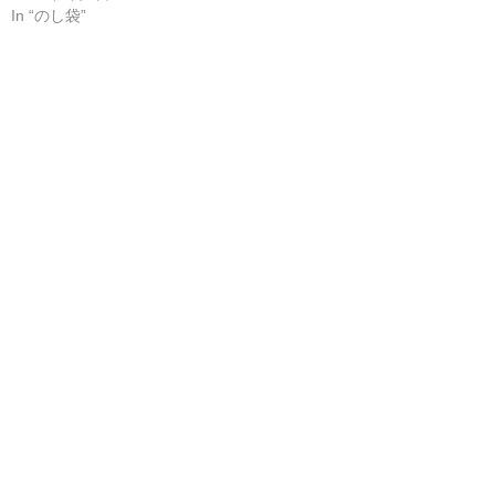
In “のし袋”