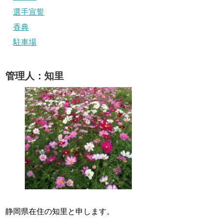
選手宣誓
香典
駐車場
管理人：知里
静岡県在住の知里と申します。