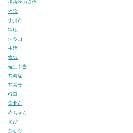
招待状の返信
掃除
掛川市
料理
法多山
生活
病気
確定申告
花粉症
花言葉
行事
袋井市
赤ちゃん
遊び
運動会