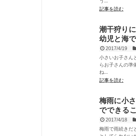
う...
記事を読む
潮干狩り
幼児と海
2017/4/19
小さいお子さん
らお子さんの準
ね...
記事を読む
梅雨に小
でできるこ
2017/4/18
梅雨で雨続きだ