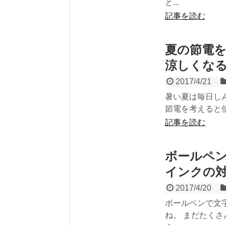
と...
記事を読む
夏の節電
涼しくな
2017/4/21
暑い夏は毎日し
節電を考えると使
記事を読む
ボールペ
インクの
2017/4/20
ボールペンで文
ね。 まだたく