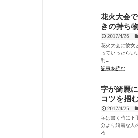
花火大会
きの持ち
2017/4/26
花火大会に彼女
っていったらい
利...
記事を読む
字が綺麗
コツを掴
2017/4/25
字は書く時に下
分より綺麗な人
ろ...