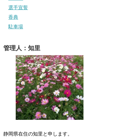
選手宣誓
香典
駐車場
管理人：知里
静岡県在住の知里と申します。