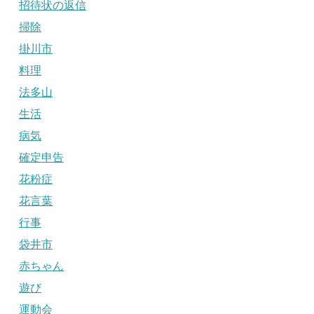
招待状の返信
掃除
掛川市
料理
法多山
生活
病気
確定申告
花粉症
花言葉
行事
袋井市
赤ちゃん
遊び
運動会