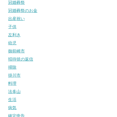
冠婚葬祭
冠婚葬祭のお金
出産祝い
子供
左利き
幼児
御前崎市
招待状の返信
掃除
掛川市
料理
法多山
生活
病気
確定申告