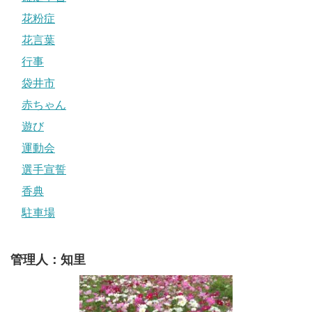
花粉症
花言葉
行事
袋井市
赤ちゃん
遊び
運動会
選手宣誓
香典
駐車場
管理人：知里