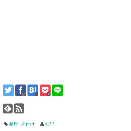
0
0
整理
,
片付け
知里