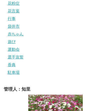
花粉症
花言葉
行事
袋井市
赤ちゃん
遊び
運動会
選手宣誓
香典
駐車場
管理人：知里