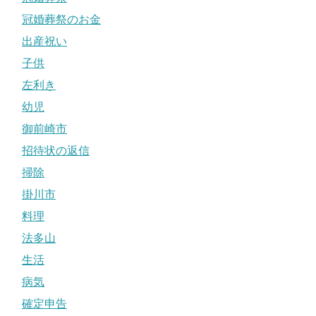
冠婚葬祭のお金
出産祝い
子供
左利き
幼児
御前崎市
招待状の返信
掃除
掛川市
料理
法多山
生活
病気
確定申告