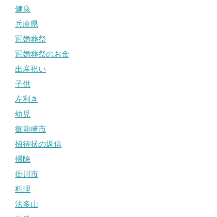
健康
兵庫県
冠婚葬祭
冠婚葬祭のお金
出産祝い
子供
左利き
幼児
御前崎市
招待状の返信
掃除
掛川市
料理
法多山