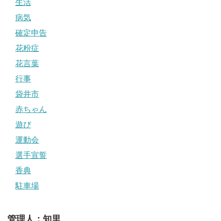
生活
病気
確定申告
花粉症
花言葉
行事
袋井市
赤ちゃん
遊び
運動会
選手宣誓
香典
駐車場
管理人：知里