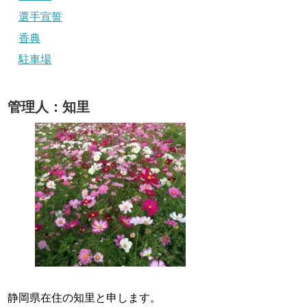
選手宣誓
香典
駐車場
管理人：知里
静岡県在住の知里と申します。