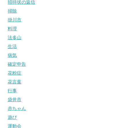
招待状の返信
掃除
掛川市
料理
法多山
生活
病気
確定申告
花粉症
花言葉
行事
袋井市
赤ちゃん
遊び
運動会