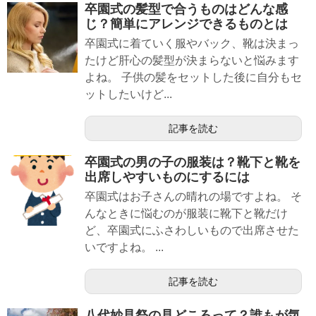
卒園式の髪型で合うものはどんな感
じ？簡単にアレンジできるものとは
卒園式に着ていく服やバック、靴は決まっ
たけど肝心の髪型が決まらないと悩みます
よね。 子供の髪をセットした後に自分もセ
ットしたいけど...
記事を読む
卒園式の男の子の服装は？靴下と靴を
出席しやすいものにするには
卒園式はお子さんの晴れの場ですよね。 そ
んなときに悩むのが服装に靴下と靴だけ
ど、卒園式にふさわしいもので出席させた
いですよね。 ...
記事を読む
八代妙見祭の見どころって？誰もが気