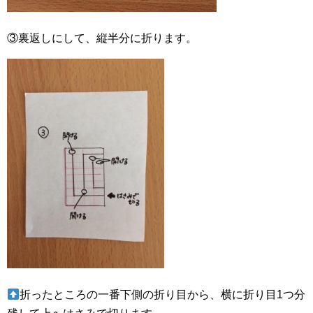
③裏返しにして、縦半分に折ります。
折ったところの一番下側の折り目から、横に折り目1つ分