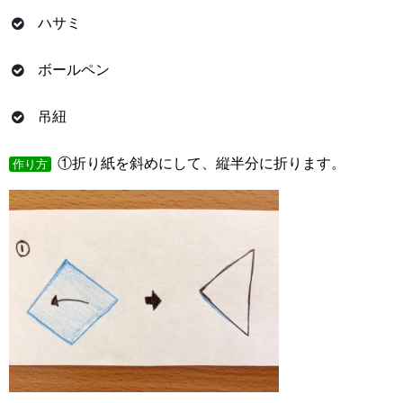
ハサミ
ボールペン
吊紐
①折り紙を斜めにして、縦半分に折ります。
作り方