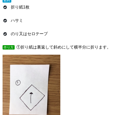
材料
折り紙1枚
ハサミ
のり又はセロテープ
①折り紙は裏返して斜めにして横半分に折ります。
作り方