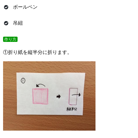
ボールペン
吊紐
作り方
①折り紙を縦半分に折ります。