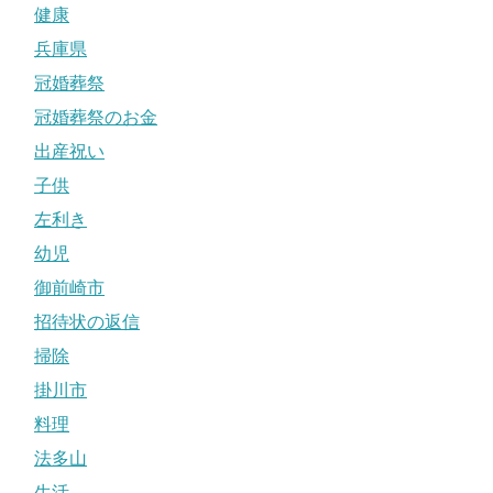
健康
兵庫県
冠婚葬祭
冠婚葬祭のお金
出産祝い
子供
左利き
幼児
御前崎市
招待状の返信
掃除
掛川市
料理
法多山
生活