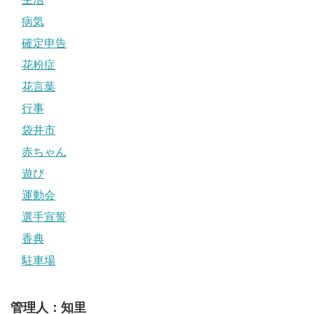
病気
確定申告
花粉症
花言葉
行事
袋井市
赤ちゃん
遊び
運動会
選手宣誓
香典
駐車場
管理人：知里