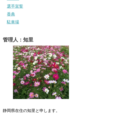
選手宣誓
香典
駐車場
管理人：知里
静岡県在住の知里と申します。