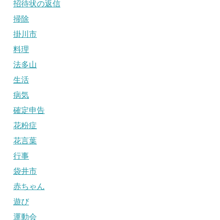
招待状の返信
掃除
掛川市
料理
法多山
生活
病気
確定申告
花粉症
花言葉
行事
袋井市
赤ちゃん
遊び
運動会