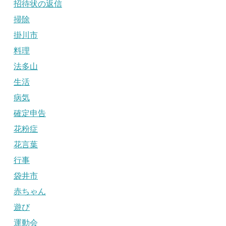
招待状の返信
掃除
掛川市
料理
法多山
生活
病気
確定申告
花粉症
花言葉
行事
袋井市
赤ちゃん
遊び
運動会