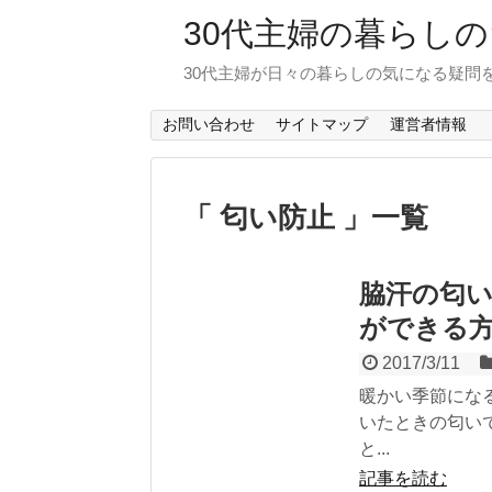
30代主婦の暮らし
30代主婦が日々の暮らしの気になる疑問
お問い合わせ
サイトマップ
運営者情報
「 匂い防止 」一覧
脇汗の匂
ができる
2017/3/11
暖かい季節にな
いたときの匂い
と...
記事を読む