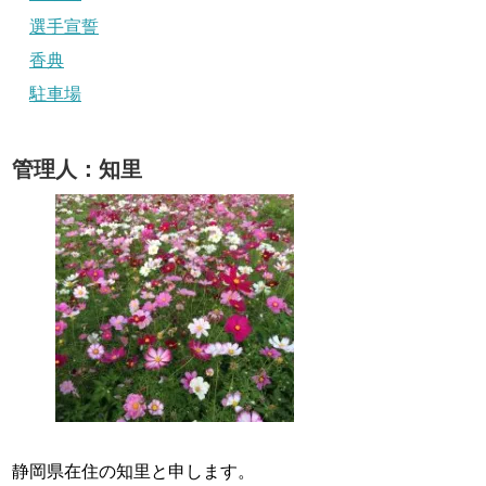
選手宣誓
香典
駐車場
管理人：知里
静岡県在住の知里と申します。