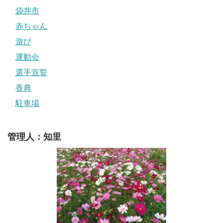
袋井市
赤ちゃん
遊び
運動会
選手宣誓
香典
駐車場
管理人：知里