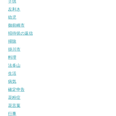
子供
左利き
幼児
御前崎市
招待状の返信
掃除
掛川市
料理
法多山
生活
病気
確定申告
花粉症
花言葉
行事