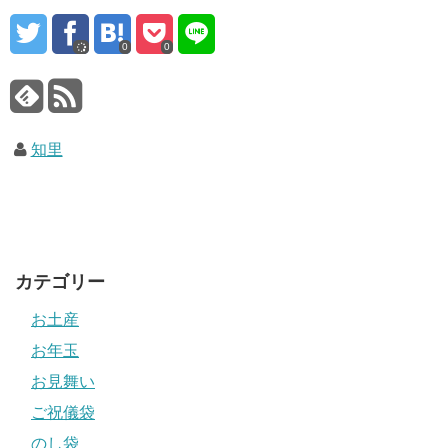
0
0
知里
カテゴリー
お土産
お年玉
お見舞い
ご祝儀袋
のし袋