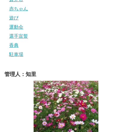
赤ちゃん
遊び
運動会
選手宣誓
香典
駐車場
管理人：知里