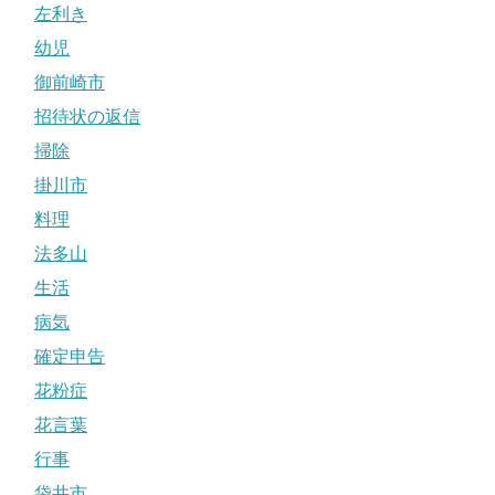
左利き
幼児
御前崎市
招待状の返信
掃除
掛川市
料理
法多山
生活
病気
確定申告
花粉症
花言葉
行事
袋井市