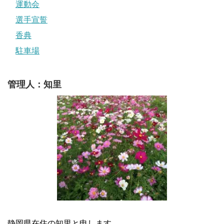
運動会
選手宣誓
香典
駐車場
管理人：知里
静岡県在住の知里と申します。