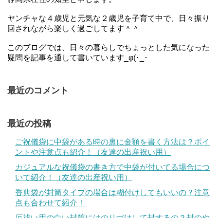
ヤンチャな４歳児と元気な２歳児を子育て中で、日々振り
回されながら楽しく過ごしてます＾＾
このブログでは、日々の暮らしでちょっとした気になった
疑問を記事を通して書いています_φ(･_･
最近のコメント
最近の投稿
ご祝儀袋に中袋がある時の裏に金額を書く方法は？ポイ
ントや注意点も紹介！（友達の出産祝い用）
カジュアルな祝儀袋の書き方で中袋が付いてる場合につ
いて紹介！（友達の出産祝い用）
香典袋が封筒タイプの場合は糊付けしてもいいの？注意
点も合わせて紹介！
厄祓い用の白い封筒にはのりづけして封するの？封のや