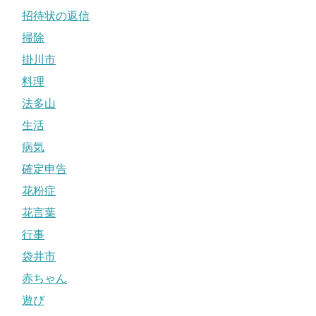
招待状の返信
掃除
掛川市
料理
法多山
生活
病気
確定申告
花粉症
花言葉
行事
袋井市
赤ちゃん
遊び