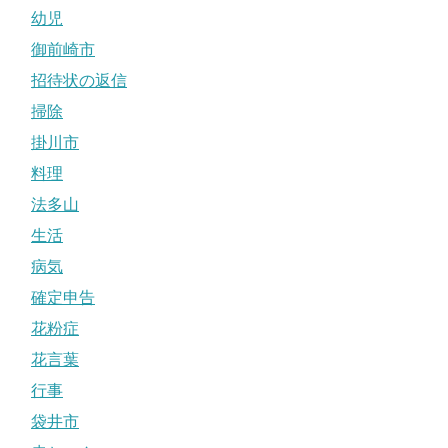
幼児
御前崎市
招待状の返信
掃除
掛川市
料理
法多山
生活
病気
確定申告
花粉症
花言葉
行事
袋井市