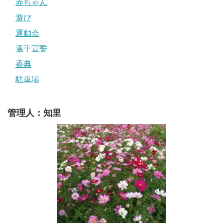
赤ちゃん
遊び
運動会
選手宣誓
香典
駐車場
管理人：知里