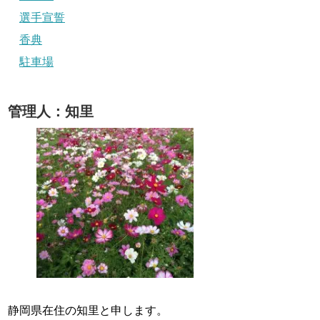
選手宣誓
香典
駐車場
管理人：知里
静岡県在住の知里と申します。