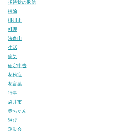
招待状の返信
掃除
掛川市
料理
法多山
生活
病気
確定申告
花粉症
花言葉
行事
袋井市
赤ちゃん
遊び
運動会