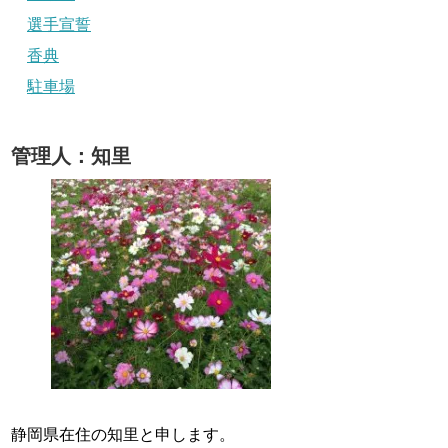
選手宣誓
香典
駐車場
管理人：知里
静岡県在住の知里と申します。