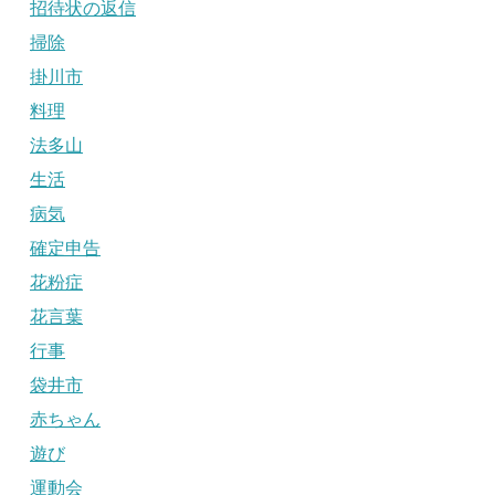
招待状の返信
掃除
掛川市
料理
法多山
生活
病気
確定申告
花粉症
花言葉
行事
袋井市
赤ちゃん
遊び
運動会