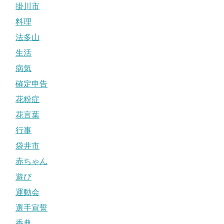
掛川市
料理
法多山
生活
病気
確定申告
花粉症
花言葉
行事
袋井市
赤ちゃん
遊び
運動会
選手宣誓
香典