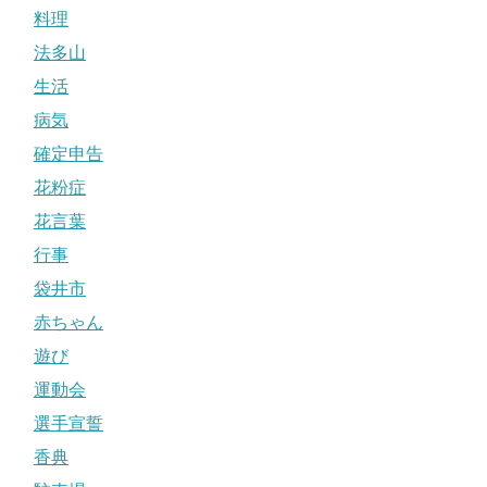
料理
法多山
生活
病気
確定申告
花粉症
花言葉
行事
袋井市
赤ちゃん
遊び
運動会
選手宣誓
香典