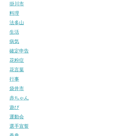
掛川市
料理
法多山
生活
病気
確定申告
花粉症
花言葉
行事
袋井市
赤ちゃん
遊び
運動会
選手宣誓
香典