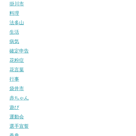
掛川市
料理
法多山
生活
病気
確定申告
花粉症
花言葉
行事
袋井市
赤ちゃん
遊び
運動会
選手宣誓
香典