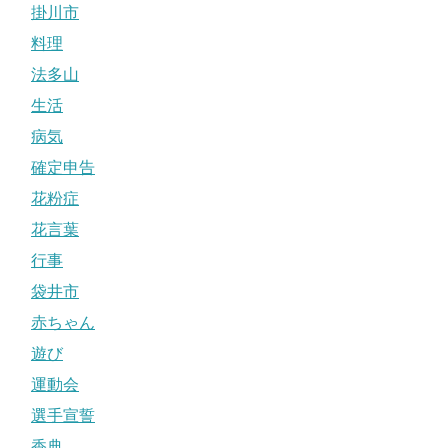
掛川市
料理
法多山
生活
病気
確定申告
花粉症
花言葉
行事
袋井市
赤ちゃん
遊び
運動会
選手宣誓
香典