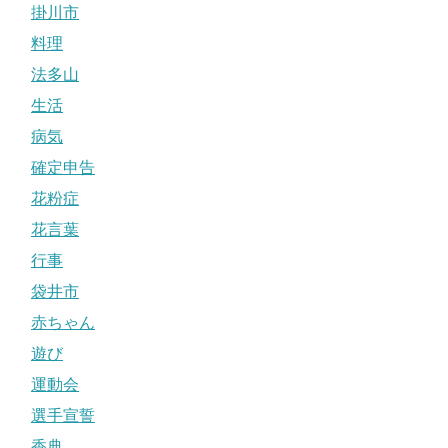
掛川市
料理
法多山
生活
病気
確定申告
花粉症
花言葉
行事
袋井市
赤ちゃん
遊び
運動会
選手宣誓
香典