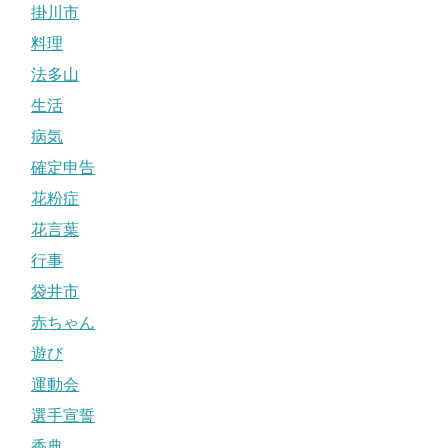
掛川市
料理
法多山
生活
病気
確定申告
花粉症
花言葉
行事
袋井市
赤ちゃん
遊び
運動会
選手宣誓
香典