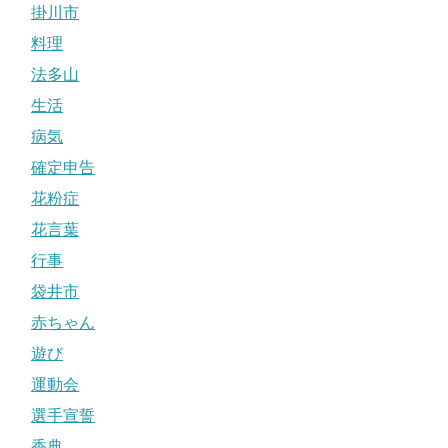
掛川市
料理
法多山
生活
病気
確定申告
花粉症
花言葉
行事
袋井市
赤ちゃん
遊び
運動会
選手宣誓
香典