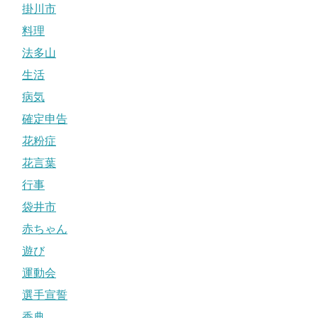
掛川市
料理
法多山
生活
病気
確定申告
花粉症
花言葉
行事
袋井市
赤ちゃん
遊び
運動会
選手宣誓
香典