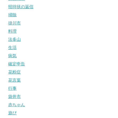
招待状の返信
掃除
掛川市
料理
法多山
生活
病気
確定申告
花粉症
花言葉
行事
袋井市
赤ちゃん
遊び