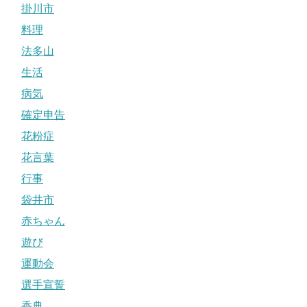
掛川市
料理
法多山
生活
病気
確定申告
花粉症
花言葉
行事
袋井市
赤ちゃん
遊び
運動会
選手宣誓
香典