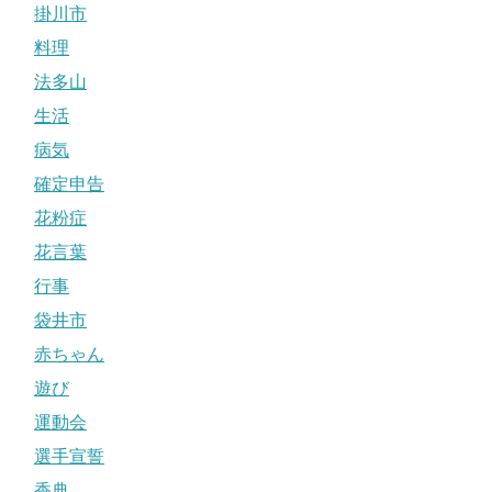
掛川市
料理
法多山
生活
病気
確定申告
花粉症
花言葉
行事
袋井市
赤ちゃん
遊び
運動会
選手宣誓
香典