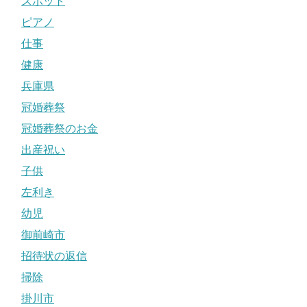
スポット
ピアノ
仕事
健康
兵庫県
冠婚葬祭
冠婚葬祭のお金
出産祝い
子供
左利き
幼児
御前崎市
招待状の返信
掃除
掛川市