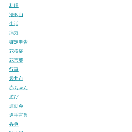
料理
法多山
生活
病気
確定申告
花粉症
花言葉
行事
袋井市
赤ちゃん
遊び
運動会
選手宣誓
香典