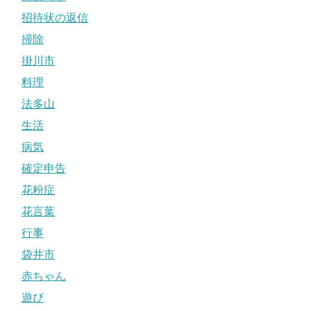
招待状の返信
掃除
掛川市
料理
法多山
生活
病気
確定申告
花粉症
花言葉
行事
袋井市
赤ちゃん
遊び