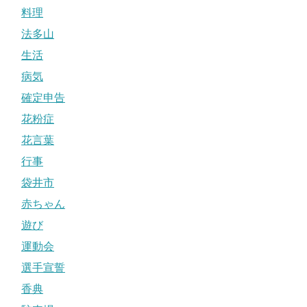
料理
法多山
生活
病気
確定申告
花粉症
花言葉
行事
袋井市
赤ちゃん
遊び
運動会
選手宣誓
香典