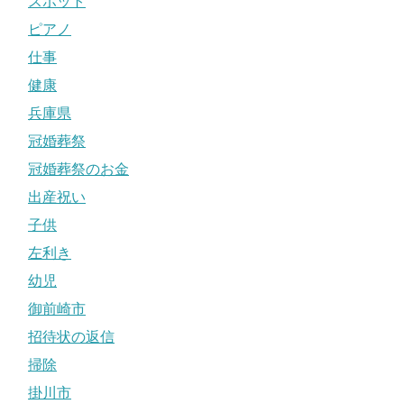
スポット
ピアノ
仕事
健康
兵庫県
冠婚葬祭
冠婚葬祭のお金
出産祝い
子供
左利き
幼児
御前崎市
招待状の返信
掃除
掛川市