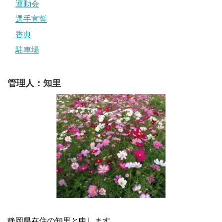
運動会
選手宣誓
香典
駐車場
管理人：知里
静岡県在住の知里と申します。