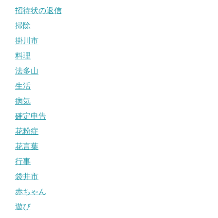
招待状の返信
掃除
掛川市
料理
法多山
生活
病気
確定申告
花粉症
花言葉
行事
袋井市
赤ちゃん
遊び