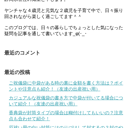
ヤンチャな４歳児と元気な２歳児を子育て中で、日々振り
回されながら楽しく過ごしてます＾＾
このブログでは、日々の暮らしでちょっとした気になった
疑問を記事を通して書いています_φ(･_･
最近のコメント
最近の投稿
ご祝儀袋に中袋がある時の裏に金額を書く方法は？ポイ
ントや注意点も紹介！（友達の出産祝い用）
カジュアルな祝儀袋の書き方で中袋が付いてる場合につ
いて紹介！（友達の出産祝い用）
香典袋が封筒タイプの場合は糊付けしてもいいの？注意
点も合わせて紹介！
厄祓い用の白い封筒にはのりづけして封するの？封のや