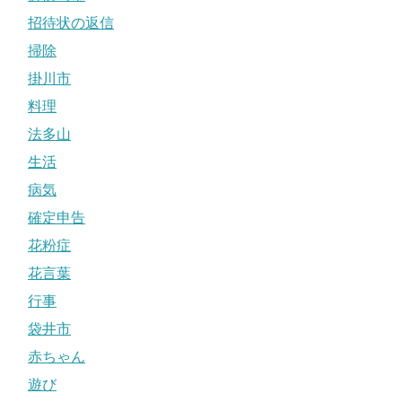
招待状の返信
掃除
掛川市
料理
法多山
生活
病気
確定申告
花粉症
花言葉
行事
袋井市
赤ちゃん
遊び