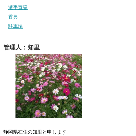
選手宣誓
香典
駐車場
管理人：知里
静岡県在住の知里と申します。