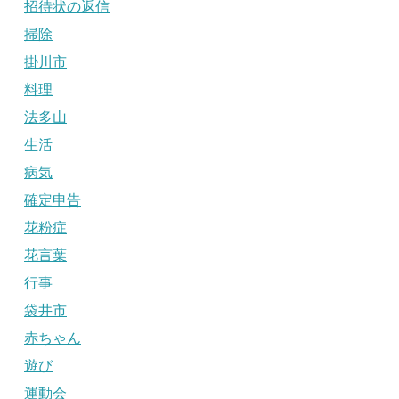
招待状の返信
掃除
掛川市
料理
法多山
生活
病気
確定申告
花粉症
花言葉
行事
袋井市
赤ちゃん
遊び
運動会