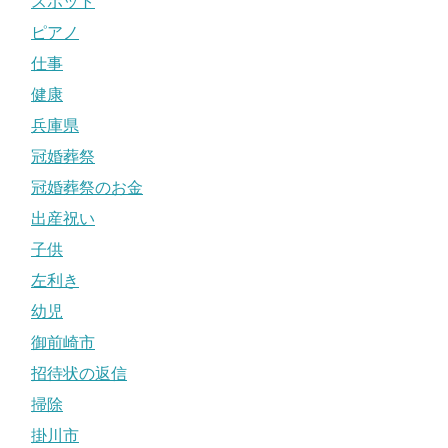
スポット
ピアノ
仕事
健康
兵庫県
冠婚葬祭
冠婚葬祭のお金
出産祝い
子供
左利き
幼児
御前崎市
招待状の返信
掃除
掛川市