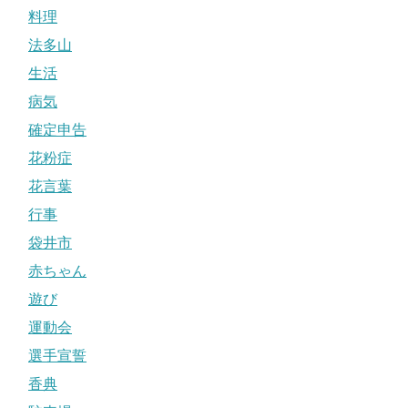
料理
法多山
生活
病気
確定申告
花粉症
花言葉
行事
袋井市
赤ちゃん
遊び
運動会
選手宣誓
香典