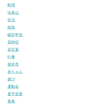
料理
法多山
生活
病気
確定申告
花粉症
花言葉
行事
袋井市
赤ちゃん
遊び
運動会
選手宣誓
香典