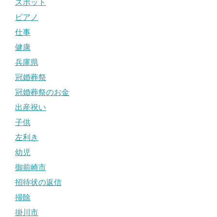
スポット
ピアノ
仕事
健康
兵庫県
冠婚葬祭
冠婚葬祭のお金
出産祝い
子供
左利き
幼児
御前崎市
招待状の返信
掃除
掛川市