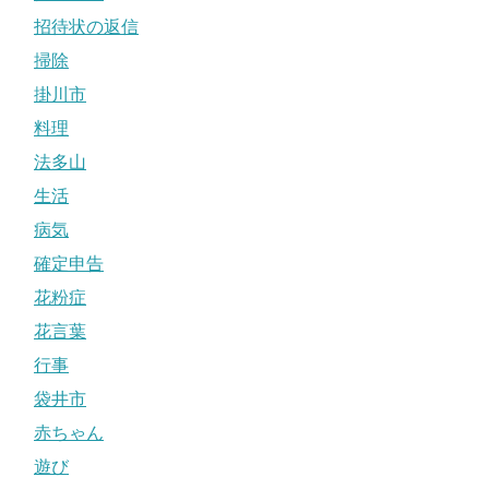
招待状の返信
掃除
掛川市
料理
法多山
生活
病気
確定申告
花粉症
花言葉
行事
袋井市
赤ちゃん
遊び