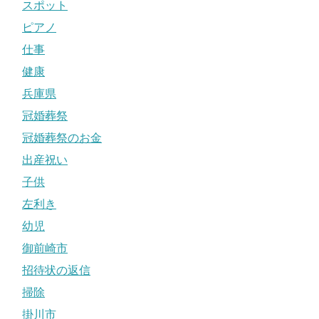
スポット
ピアノ
仕事
健康
兵庫県
冠婚葬祭
冠婚葬祭のお金
出産祝い
子供
左利き
幼児
御前崎市
招待状の返信
掃除
掛川市