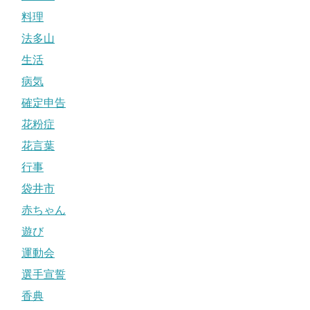
料理
法多山
生活
病気
確定申告
花粉症
花言葉
行事
袋井市
赤ちゃん
遊び
運動会
選手宣誓
香典