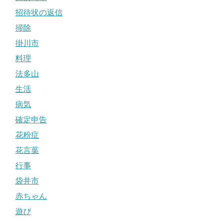
招待状の返信
掃除
掛川市
料理
法多山
生活
病気
確定申告
花粉症
花言葉
行事
袋井市
赤ちゃん
遊び